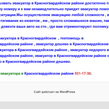
звать эвакуатор в
Красногвардейском
районе
достаточно п
у номеру и к вам незамедлительно приедет эвакуатор помо
ситуации.Мы осуществляем эвакуацию любой сложности , в
тягивание из кюветов , ям , просто сломавшихся машин, та
довезти ваше авто на сто , где вам отремонтируют поломку
акуатора в Красногвардейском , техпомощь в
вардейском
районе
, эвакуатор дешево в Красногвардейском
акуатора в Красногвардейском
районе
, эвакуатор недорого в
вардейском
районе
, эвакуатор в Красногвардейском районе с
р в Красногвардейском
районе
дешево.
эвакуатора в
Красногвардейском
районе
931-17-38
.
Сайт работает на WordPress