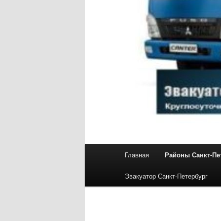
Главное
Главная
Районы Санкт-Пе
Перейти
меню
Эвакуатор Санкт-Петербург
к
основному