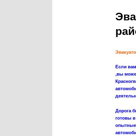
содержимому
Эва
рай
Эвакуато
Если вам
,вы може
Красногв
автомоби
деятельн
Дорога б
готовы в
опытные 
автомоби