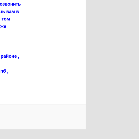
озвонить
чь вам в
 том
кже
.
районе
,
пб ,