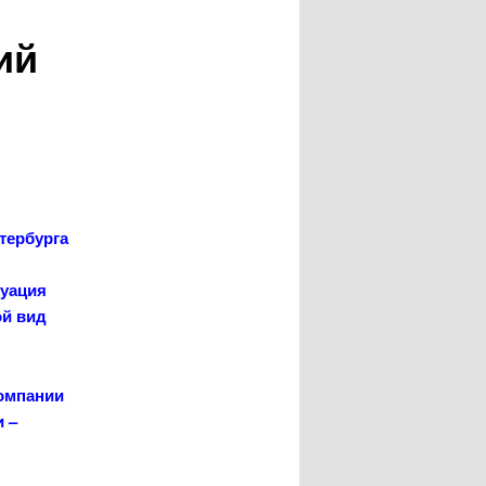
ий
тербурга
куация
ой вид
компании
 –