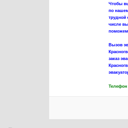
Чтобы вы
по нашем
трудной 
числе вы
поможем 
Вызов эв
Красног
заказ эв
Красног
эвакуато
Телефон 