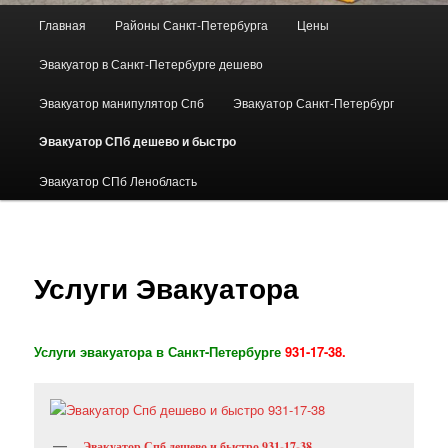
Главное
Главная
Районы Санкт-Петербурга
Цены
Перейти
меню
Эвакуатор в Санкт-Петербурге дешево
к
Эвакуатор манипулятор Спб
Эвакуатор Санкт-Петербург
основному
Эвакуатор СПб дешево и быстро
содержимому
Эвакуатор СПб Ленобласть
Услуги Эвакуатора
Услуги эвакуатора в Санкт-Петербурге
931-17-38
.
Эвакуатор Спб дешево и быстро 931-17-38