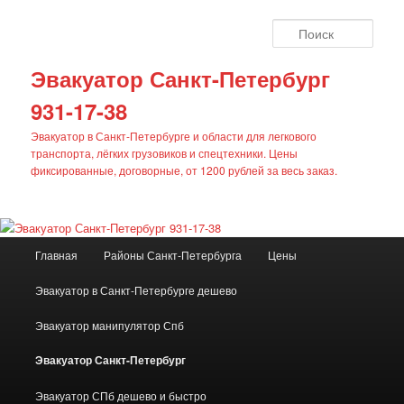
Поис
Эвакуатор Санкт-Петербург
931-17-38
Эвакуатор в Санкт-Петербурге и области для легкового
транспорта, лёгких грузовиков и спецтехники. Цены
фиксированные, договорные, от 1200 рублей за весь заказ.
Главное
Главная
Районы Санкт-Петербурга
Цены
Перейти
меню
Эвакуатор в Санкт-Петербурге дешево
к
Эвакуатор манипулятор Спб
основному
Эвакуатор Санкт-Петербург
содержимому
Эвакуатор СПб дешево и быстро