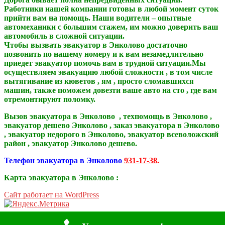
Работники нашей компании готовы в любой момент суток
прийти вам на помощь. Наши водители – опытные
автомеханики с большим стажем, им можно доверить ваш
автомобиль в сложной ситуации.
Чтобы вызвать эвакуатор в Энколово
достаточно
позвонить по нашему номеру и к вам незамедлительно
приедет эвакуатор помочь вам в трудной ситуации.Мы
осуществляем эвакуацию любой сложности , в том числе
вытягивание из кюветов , ям , просто сломавшихся
машин, также поможем довезти ваше авто на сто , где вам
отремонтируют поломку.
Вызов эвакуатора в Энколово , техпомощь в Энколово ,
эвакуатор дешево Энколово , заказ эвакуатора в Энколово
, эвакуатор недорого в Энколово, эвакуатор всеволожский
район , эвакуатор Энколово дешево.
Телефон эвакуатора в Энколово
931-17-38
.
Карта эвакуатора в Энколово :
Сайт работает на WordPress